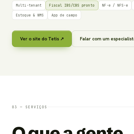
Multi-tenant
Fiscal IBS/CBS pronto
NF-e / NFS-e
Estoque & WMS
App de campo
Ver o site do Tetis ↗
Falar com um especialist
03 — SERVIÇOS
O que a gente