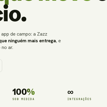
io.
 app de campo: a Zazz
que ninguém mais entrega
, e
 no ar.
100
%
∞
SOB MEDIDA
INTEGRAÇÕES