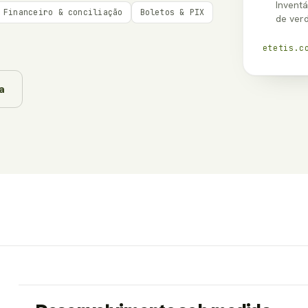
Invent
Financeiro & conciliação
Boletos & PIX
de ver
etetis.c
a