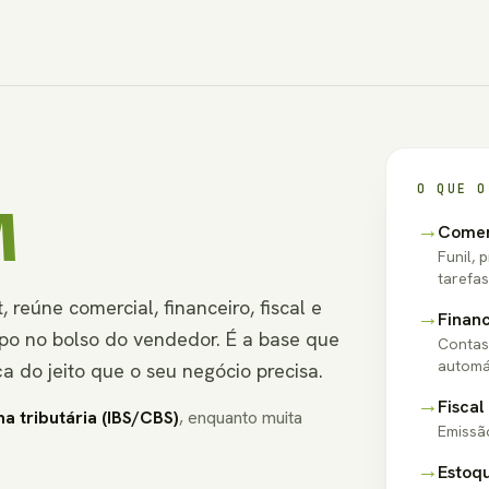
O QUE O
M
→
Comer
Funil, 
tarefas
t, reúne comercial, financeiro, fiscal e
→
Financ
po no bolso do vendedor. É a base que
Contas 
automá
 do jeito que o seu negócio precisa.
→
Fiscal
a tributária (IBS/CBS)
, enquanto muita
Emissã
→
Estoq