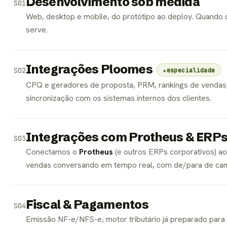
Desenvolvimento sob medida
S01
Web, desktop e mobile, do protótipo ao deploy. Quando o
serve.
Integrações Ploomes
S02
★
especialidade
CPQ e geradores de proposta, PRM, rankings de vendas, 
sincronização com os sistemas internos dos clientes.
Integrações com Protheus & ERP
S03
Conectamos o
Protheus
(e outros ERPs corporativos) a
vendas conversando em tempo real, com de/para de campo
Fiscal & Pagamentos
S04
Emissão NF-e/NFS-e, motor tributário já preparado para 