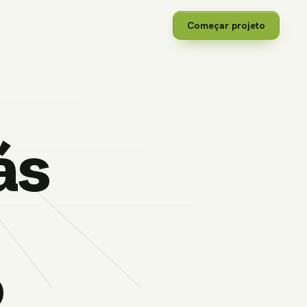
Começar projeto
ás
o