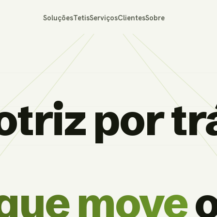
Soluções
Tetis
Serviços
Clientes
Sobre
triz por tr
 que move