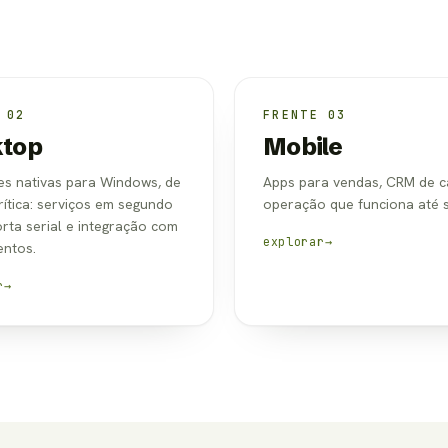
 02
FRENTE 03
top
Mobile
es nativas para Windows, de
Apps para vendas, CRM de 
rítica: serviços em segundo
operação que funciona até s
orta serial e integração com
explorar
→
ntos.
r
→